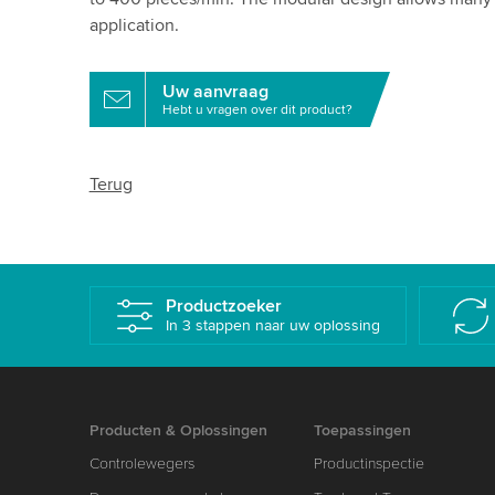
application.
Uw aanvraag
Hebt u vragen over dit product?
Terug
Productzoeker
In 3 stappen naar uw oplossing
Producten & Oplossingen
Toepassingen
Controlewegers
Productinspectie