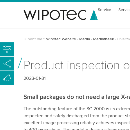
Service
Servic
U bent hier:
Wipotec Website
Media
Mediatheek
Overzi
Product inspection 
2023-01-31
Small packages do not need a large X-r
The outstanding feature of the SC 2000 is its extre
inspected and safely discharged from the product s
excellent image processing reliably achieves inspect
to 400 pieces/min. The modular design allows many f