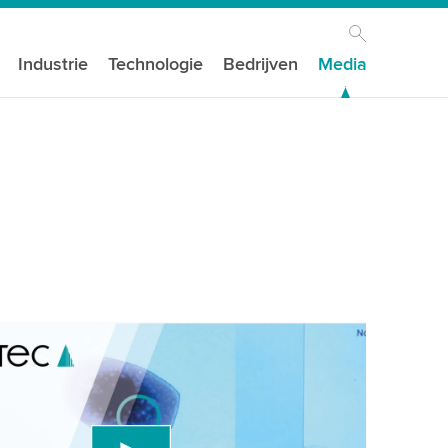
Industrie
Technologie
Bedrijven
Media
n uw toestemming nodig om de YouTube-
t te laden!
en een service van derden om videocontent in
die gegevens over uw activiteit kan verzamelen.