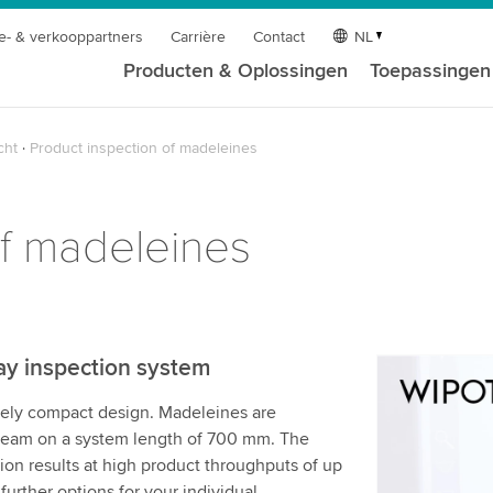
e- & verkooppartners
Carrière
Contact
NL
Producten & Oplossingen
Toepassingen
cht
Product inspection of madeleines
of madeleines
ay inspection system
We hebbe
mely compact design. Madeleines are
videodiens
tream on a system length of 700 mm. The
We gebruik
ion results at high product throughputs of up
te sluiten 
urther options for your individual