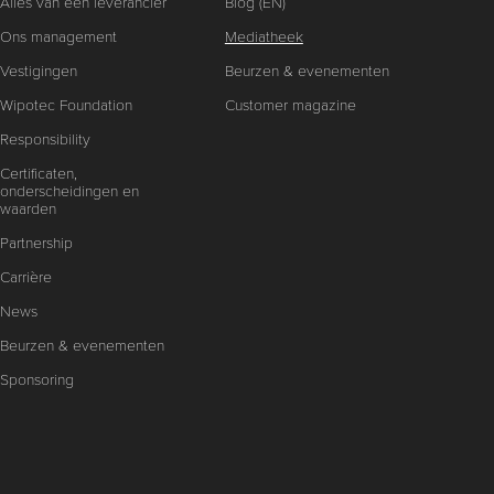
Alles van één leverancier
Blog (EN)
Ons management
Mediatheek
Vestigingen
Beurzen & evenementen
Wipotec Foundation
Customer magazine
Responsibility
Certificaten,
onderscheidingen en
waarden
Partnership
Carrière
News
Beurzen & evenementen
Sponsoring