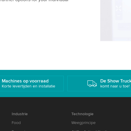
Gelieve de 
om deze vi
Accepte
Machines op voorraad
De Show Truc
Korte levertijden en installatie
komt naar u toe!
Industrie
Technologie
Food
Weegprincipe