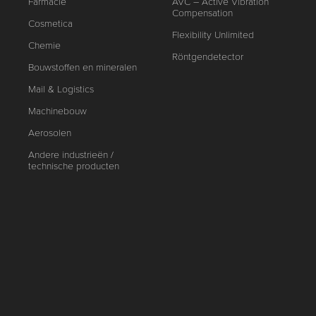
Farmacie
AVC – Active Vibration
Compensation
Cosmetica
Flexibility Unlimited
Chemie
Röntgendetector
Bouwstoffen en mineralen
Mail & Logistics
Machinebouw
Aerosolen
Andere industrieën /
technische producten