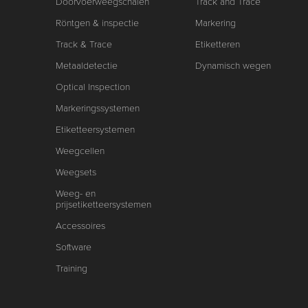
Doorvoerweegschalen
Track and Trace
Röntgen & inspectie
Markering
Track & Trace
Etiketteren
Metaaldetectie
Dynamisch wegen
Optical Inspection
Markeringssystemen
Etiketteersystemen
Weegcellen
Weegsets
Weeg- en
prijsetiketteersystemen
Accessoires
Software
Training