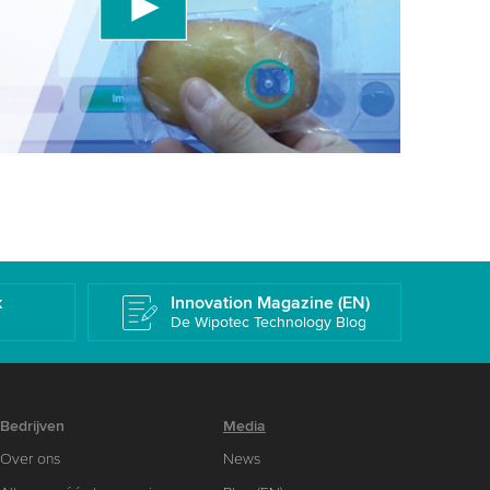
details te bekijken en de service te accepteren
deo te bekijken.
ren
Meer informatie
k
Innovation Magazine (EN)
De Wipotec Technology Blog
Bedrijven
Media
Over ons
News