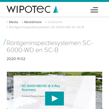
Media
Mediatheek
Overzicht
Röntgeninspectiesystemen SC-6000-WD en SC-B
Röntgeninspectiesystemen SC-
6000-WD en SC-B
2020-11-02
We hebben uw toestemming nodig om de
YouTube-videodienst te laden!
We gebruiken een service van derden om
videocontent in te sluiten die gegevens over uw
activiteit kan verzamelen. Gelieve de details te