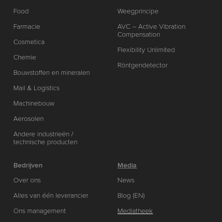
Food
Weegprincipe
Farmacie
AVC – Active Vibration
Compensation
Cosmetica
Flexibility Unlimited
Chemie
Röntgendetector
Bouwstoffen en mineralen
Mail & Logistics
Machinebouw
Aerosolen
Andere industrieën /
technische producten
Bedrijven
Media
Over ons
News
Alles van één leverancier
Blog (EN)
Ons management
Mediatheek