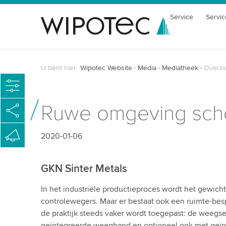
Service
Servic
U bent hier:
Wipotec Website
Media
Mediatheek
Overzi
Ruwe omgeving scho
2020-01-06
GKN Sinter Metals
In het industriële productieproces wordt het gewic
controlewegers. Maar er bestaat ook een ruimte-bespa
de praktijk steeds vaker wordt toegepast: de weegs
geïntegreerde weegband en optioneel ook met geïnte