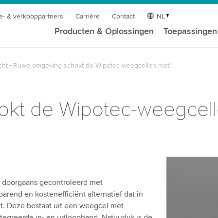
e- & verkooppartners
Carrière
Contact
NL
Producten & Oplossingen
Toepassingen
cht
Ruwe omgeving schokt de Wipotec-weegcellen niet!
kt de Wipotec-weegcelle
ht doorgaans gecontroleerd met
rend en kostenefficiënt alternatief dat in
et. Deze bestaat uit een weegcel met
greerde in- en uitloopband. Natuurlijk is de