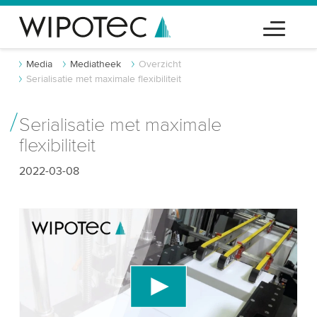
Media
Mediatheek
Overzicht
Serialisatie met maximale flexibiliteit
Serialisatie met maximale
flexibiliteit
2022-03-08
We hebben uw toestemming nodig om de
YouTube-videodienst te laden!
We gebruiken een service van derden om
videocontent in te sluiten die gegevens over uw
activiteit kan verzamelen. Gelieve de details te