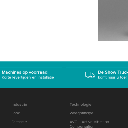
Machines op voorraad
De Show Truc
Korte levertijden en installatie
komt naar u toe!
Industrie
Technologie
Food
Weegprincipe
Farmacie
AVC – Active Vibration
Compensation