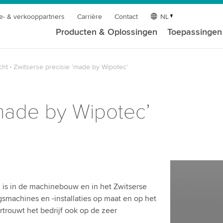
e- & verkooppartners
Carrière
Contact
NL
Producten & Oplossingen
Toepassingen
cht
Zwitserse precisie ‘made by Wipotec’
‘made by Wipotec’
 is in de machinebouw en in het Zwitserse
gsmachines en -installaties op maat en op het
trouwt het bedrijf ook op de zeer