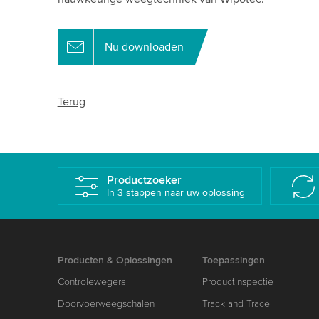
Nu downloaden
Terug
Productzoeker
In 3 stappen naar uw oplossing
Producten & Oplossingen
Toepassingen
Controlewegers
Productinspectie
Doorvoerweegschalen
Track and Trace