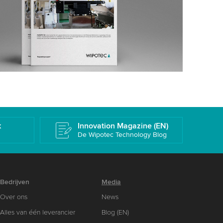
k
Innovation Magazine (EN)
De Wipotec Technology Blog
Bedrijven
Media
Over ons
News
Alles van één leverancier
Blog (EN)