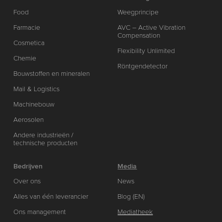
Food
Weegprincipe
Farmacie
AVC – Active Vibration
Compensation
Cosmetica
Flexibility Unlimited
Chemie
Röntgendetector
Bouwstoffen en mineralen
Mail & Logistics
Machinebouw
Aerosolen
Andere industrieën /
technische producten
Bedrijven
Media
Over ons
News
Alles van één leverancier
Blog (EN)
Ons management
Mediatheek