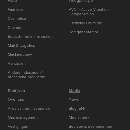
Food
Weegprincipe
Farmacie
AVC – Active Vibration
Compensation
Cosmetica
Flexibility Unlimited
Chemie
Röntgendetector
Bouwstoffen en mineralen
Mail & Logistics
Machinebouw
Aerosolen
Andere industrieën /
technische producten
Bedrijven
Media
Over ons
News
Alles van één leverancier
Blog (EN)
Ons management
Mediatheek
Vestigingen
Beurzen & evenementen