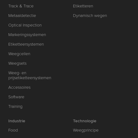
Track & Trace
Etiketteren
Metaaldetectie
Dynamisch wegen
Optical Inspection
Markeringssystemen
Etiketteersystemen
Weegcellen
Weegsets
Weeg- en
prijsetiketteersystemen
Accessoires
Software
Training
Industrie
Technologie
Food
Weegprincipe