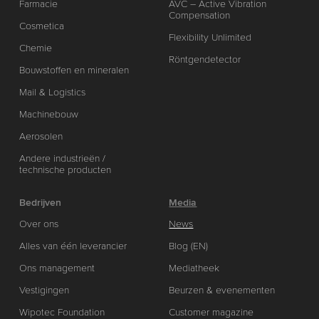
Farmacie
AVC – Active Vibration
Compensation
Cosmetica
Flexibility Unlimited
Chemie
Röntgendetector
Bouwstoffen en mineralen
Mail & Logistics
Machinebouw
Aerosolen
Andere industrieën /
technische producten
Bedrijven
Media
Over ons
News
Alles van één leverancier
Blog (EN)
Ons management
Mediatheek
Vestigingen
Beurzen & evenementen
Wipotec Foundation
Customer magazine