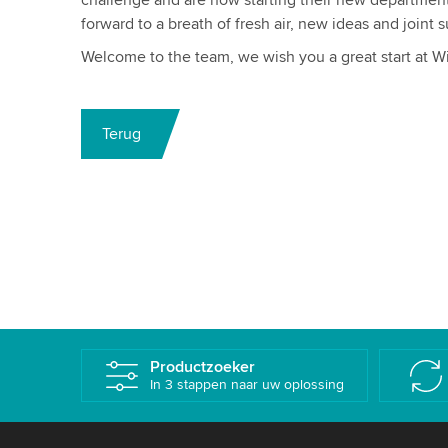
challenge and are now starting their new department
forward to a breath of fresh air, new ideas and joint 
Welcome to the team, we wish you a great start at W
Terug
Productzoeker
In 3 stappen naar uw oplossing