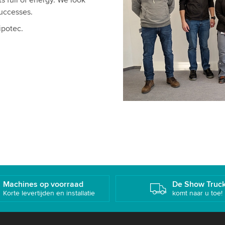
s full of energy. We look
successes.
ipotec.
Machines op voorraad
De Show Truc
Korte levertijden en installatie
komt naar u toe!