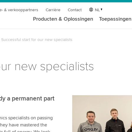
e- & verkooppartners
Carrière
Contact
NL
Producten & Oplossingen
Toepassingen
Successful start for our new specialists
our new specialists
eady a permanent part
ics specialists on passing
 they have mastered the