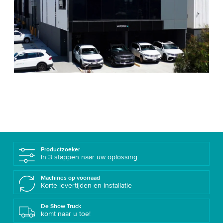
Productzoeker
In 3 stappen naar uw oplossing
Machines op voorraad
Korte levertijden en installatie
De Show Truck
komt naar u toe!