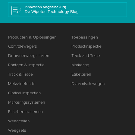
Innovation Magazine (EN)
De Wipotec Technology Blog
Producten & Oplossingen
Toepassingen
Controlewegers
Productinspectie
Doorvoerweegschalen
Track and Trace
Röntgen & inspectie
Markering
Track & Trace
Etiketteren
Metaaldetectie
Dynamisch wegen
Optical Inspection
Markeringssystemen
Etiketteersystemen
Weegcellen
Weegsets