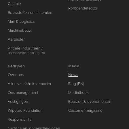
Chemie
Röntgendetector
Bouwstoffen en mineralen
Mail & Logistics
Machinebouw
Aerosolen
Andere industrieën /
technische producten
Bedrijven
Media
Over ons
News
Alles van één leverancier
Blog (EN)
Ons management
Mediatheek
Vestigingen
Beurzen & evenementen
Wipotec Foundation
Customer magazine
Responsibility
Certificaten, onderscheidingen