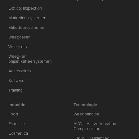
Optical Inspection
Markeringssystemen
Etiketteersystemen
Weegcellen
Weegsets
Weeg- en
prijsetiketteersystemen
Accessoires
Software
Training
Industrie
Technologie
Food
Weegprincipe
Farmacie
AVC – Active Vibration
Compensation
Cosmetica
Flexibility Unlimited