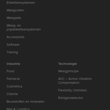
Etiketteersystemen
Weegcellen
Weegsets
Weeg- en
prijsetiketteersystemen
Accessoires
Software
Training
Industrie
Technologie
Food
Weegprincipe
Farmacie
AVC – Active Vibration
Compensation
Cosmetica
Flexibility Unlimited
Chemie
Röntgendetector
Bouwstoffen en mineralen
Mail & Logistics