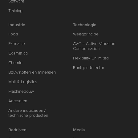
Software
Training
Industrie
Technologie
Food
Weegprincipe
Farmacie
AVC – Active Vibration
Compensation
Cosmetica
Flexibility Unlimited
Chemie
Röntgendetector
Bouwstoffen en mineralen
Mail & Logistics
Machinebouw
Aerosolen
Andere industrieën /
technische producten
Bedrijven
Media