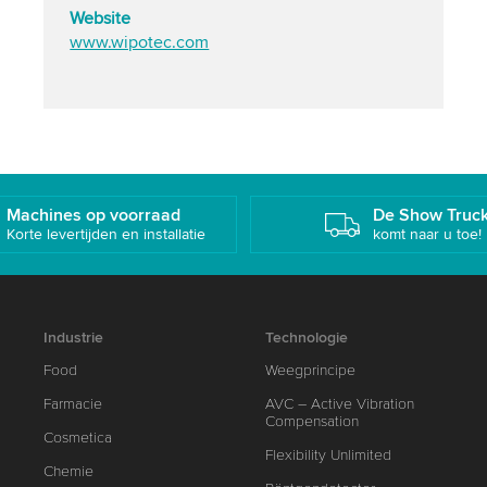
Website
www.wipotec.com
Machines op voorraad
De Show Truc
Korte levertijden en installatie
komt naar u toe!
Industrie
Technologie
Food
Weegprincipe
Farmacie
AVC – Active Vibration
Compensation
Cosmetica
Flexibility Unlimited
Chemie