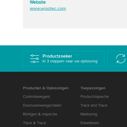
Website
www.wipotec.com
Productzoeker
In 3 stappen naar uw oplossing
Producten & Oplossingen
Toepassingen
Controlewegers
Productinspectie
Doorvoerweegschalen
Track and Trace
Röntgen & inspectie
Markering
Track & Trace
Etiketteren