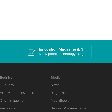
k
Innovation Magazine (EN)
De Wipotec Technology Blog
Bedrijven
Media
Over ons
News
Alles van één leverancier
Blog (EN)
Ons management
Mediatheek
Vestigingen
Beurzen & evenementen