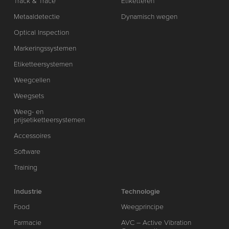
Track & Trace
Etiketteren
Metaaldetectie
Dynamisch wegen
Optical Inspection
Markeringssystemen
Etiketteersystemen
Weegcellen
Weegsets
Weeg- en
prijsetiketteersystemen
Accessoires
Software
Training
Industrie
Technologie
Food
Weegprincipe
Farmacie
AVC – Active Vibration