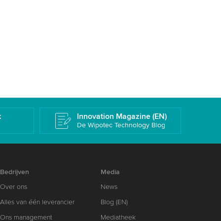
k
Innovation Magazine (EN)
De Wipotec Technology Blog
Bedrijven
Media
Over ons
News
Alles van één leverancier
Blog (EN)
Ons management
Mediatheek