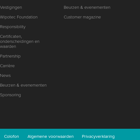
Vestigingen
Beurzen & evenementen
Wipotec Foundation
Customer magazine
Responsibility
Certificaten,
onderscheidingen en
waarden
Partnership
Carrière
News
Beurzen & evenementen
Sponsoring
Colofon
Algemene voorwaarden
Privacyverklaring