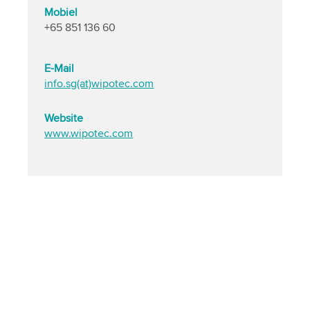
Mobiel
+65 851 136 60
E-Mail
info.sg(at)wipotec.com
Website
www.wipotec.com