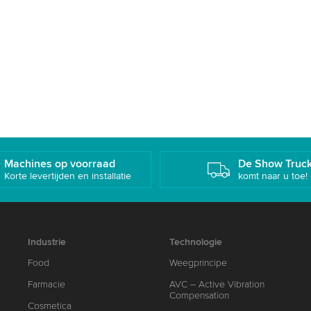
Machines op voorraad
De Show Truc
Korte levertijden en installatie
komt naar u toe!
Industrie
Technologie
Food
Weegprincipe
Farmacie
AVC – Active Vibration
Compensation
Cosmetica