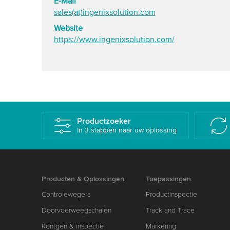
E-Mail
sales(at)ingenixsolution.com
Website
https://www.ingenixsolution.com/
Productzoeker
In 3 stappen naar uw oplossing
Producten & Oplossingen
Toepassingen
Controlewegers
Productinspectie
Doorvoerweegschalen
Track and Trace
Röntgen & inspectie
Markering