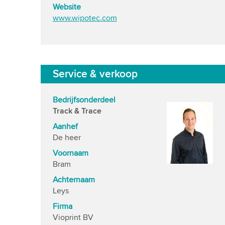
Website
www.wipotec.com
Service & verkoop
Bedrijfsonderdeel
Track & Trace
Aanhef
De heer
Voornaam
Bram
Achternaam
Leys
Firma
Vioprint BV