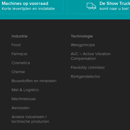
Machines op voorraad
De Show Truc
Korte levertijden en installatie
komt naar u toe!
Industrie
Technologie
Food
Weegprincipe
Farmacie
AVC – Active Vibration
Compensation
Cosmetica
Flexibility Unlimited
Chemie
Röntgendetector
Bouwstoffen en mineralen
Mail & Logistics
Machinebouw
Aerosolen
Andere industrieën /
technische producten