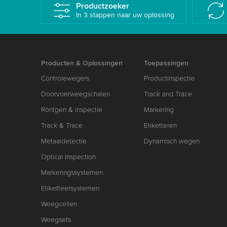
Productzoeker
In 3 stappen naar uw oplossing
Producten & Oplossingen
Toepassingen
Controlewegers
Productinspectie
Doorvoerweegschalen
Track and Trace
Röntgen & inspectie
Markering
Track & Trace
Etiketteren
Metaaldetectie
Dynamisch wegen
Optical Inspection
Markeringssystemen
Etiketteersystemen
Weegcellen
Weegsets