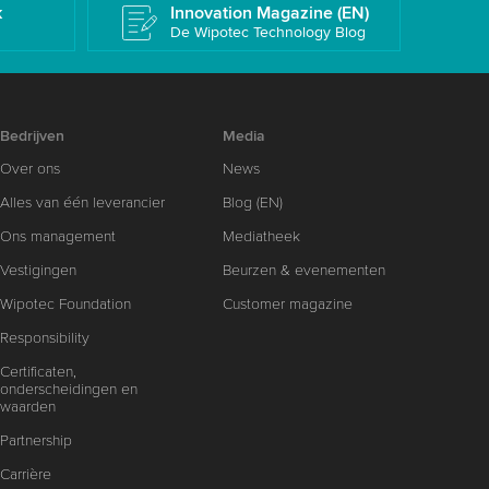
k
Innovation Magazine (EN)
De Wipotec Technology Blog
Bedrijven
Media
Over ons
News
Alles van één leverancier
Blog (EN)
Ons management
Mediatheek
Vestigingen
Beurzen & evenementen
Wipotec Foundation
Customer magazine
Responsibility
Certificaten,
onderscheidingen en
waarden
Partnership
Carrière