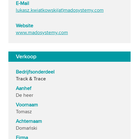
E-Mail
lukasz.kwiatkowski(at)madosystemy.com
Website
www.madosystemy.com
Verkoop
Bedrijfsonderdeel
Track & Trace
Aanhef
De heer
Voornaam
Tomasz
Achternaam
Domański
Firma