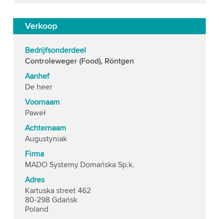
Verkoop
Bedrijfsonderdeel
Controleweger (Food), Röntgen
Aanhef
De heer
Voornaam
Paweł
Achternaam
Augustyniak
Firma
MADO Systemy Domańska Sp.k.
Adres
Kartuska street 462
80-298 Gdańsk
Poland