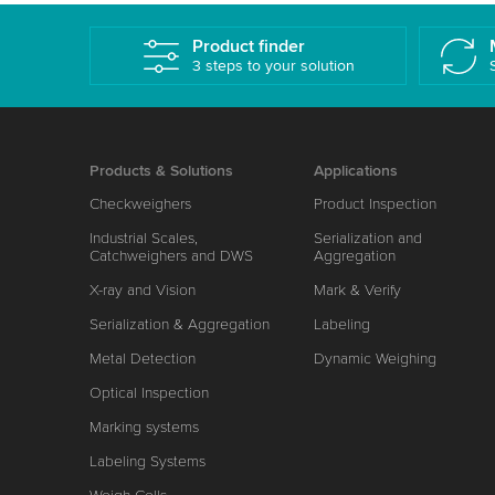
Product finder
3 steps to your solution
Products & Solutions
Applications
Checkweighers
Product Inspection
Industrial Scales,
Serialization and
Catchweighers and DWS
Aggregation
X-ray and Vision
Mark & Verify
Serialization & Aggregation
Labeling
Metal Detection
Dynamic Weighing
Optical Inspection
Marking systems
Labeling Systems