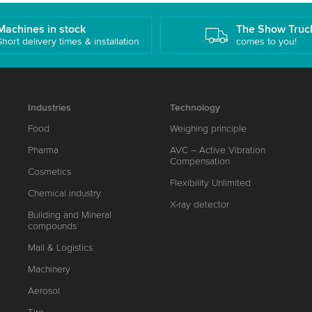
Machines in stock
The Show Truc
Short delivery times & installation
comes to you!
Industries
Technology
Food
Weighing principle
Pharma
AVC – Active Vibration
Compensation
Cosmetics
Flexibility Unlimited
Chemical industry
X-ray detector
Building and Mineral
compounds
Mail & Logistics
Machinery
Aerosol