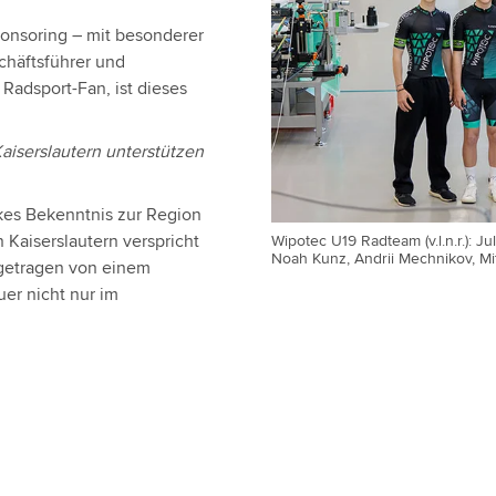
ponsoring – mit besonderer
chäftsführer und
adsport-Fan, ist dieses
Kaiserslautern unterstützen
rkes Bekenntnis zur Region
 Kaiserslautern verspricht
Wipotec U19 Radteam (v.l.n.r.): J
Noah Kunz, Andrii Mechnikov, M
– getragen von einem
er nicht nur im