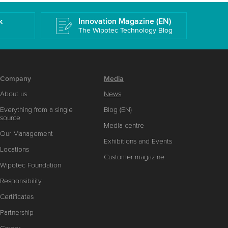
k
Innovation Magazine (EN)
The Wipotec Technology Blog
Company
Media
About us
News
Everything from a single
Blog (EN)
source
Media centre
Our Management
Exhibitions and Events
Locations
Customer magazine
Wipotec Foundation
Responsibility
Certificates
Partnership