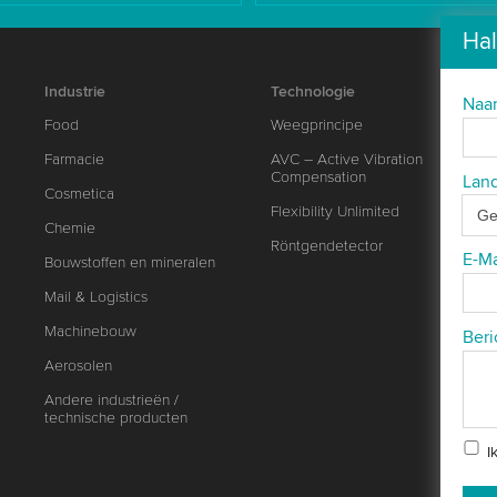
Hal
Industrie
Technologie
Na
Food
Weegprincipe
Farmacie
AVC – Active Vibration
Compensation
Lan
Cosmetica
Flexibility Unlimited
Chemie
Röntgendetector
E-M
Bouwstoffen en mineralen
Mail & Logistics
Machinebouw
Beri
Aerosolen
Andere industrieën /
technische producten
I