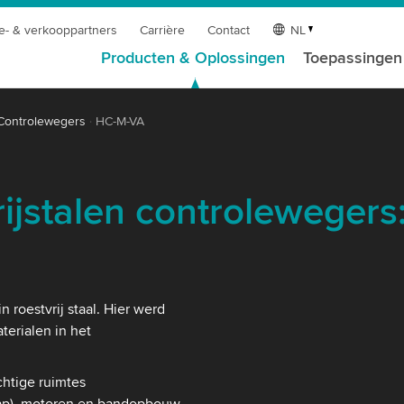
e- & verkooppartners
Carrière
Contact
NL
Producten & Oplossingen
Toepassingen
Controlewegers
HC-M-VA
ijstalen controlewegers
roestvrij staal. Hier werd
erialen in het
chtige ruimtes
kap), motoren en bandopbouw