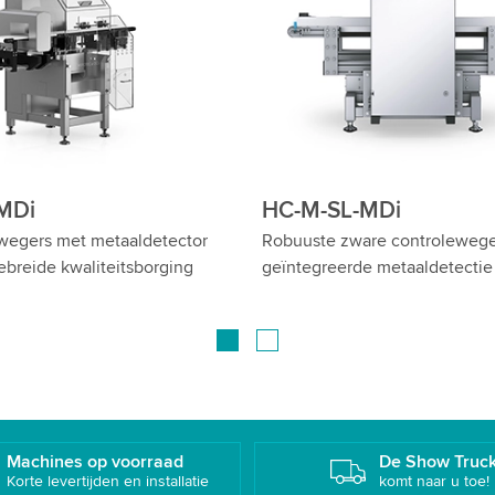
C-M-WD
HC-M-WD-MDi
ash Down HC-M-WD: Hoogprecieze,
Voedselveiligheid: Co
ygiënische controlewegers
met metaaldetector in
design
Machines op voorraad
De Show Truc
Korte levertijden en installatie
komt naar u toe!