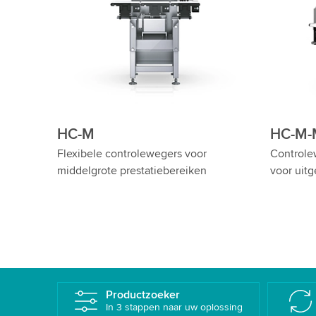
HC-M-SL
H
lewegers met
Dynamische zware controlewegers
W
tectie
voor maximaal 60 kg
h
Productzoeker
In 3 stappen naar uw oplossing