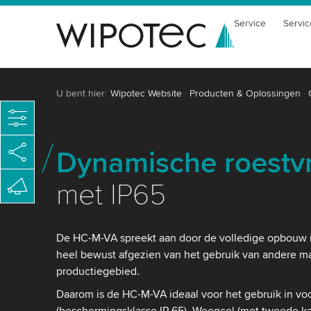
Service
Servic
U bent hier:
Wipotec Website
Producten & Oplossingen
Dynamische roestvr
met IP65
De HC-M-VA spreekt aan door de volledige opbouw in 
heel bewust afgezien van het gebruik van andere mat
productiegebied.
Daarom is de HC-M-VA ideaal voor het gebruik in vo
(beschermingsklasse IP 65). Weegcel (met tweede 