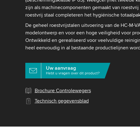
zijn als machinecomponenten gemaakt van roestvrij s
roestvrij staal completeren het hygiënische totaalpa
De geheel roestvrijstalen uitvoering van de HC-M-VA
modelontwerp en voor een hoge veiligheid voor prod
Ontwikkeld en gerealiseerd voor veelvuldige reinigi
heel eenvoudig in al bestaande productielijnen wor
Uw aanvraag
Hebt u vragen over dit product?
Brochure Controlewegers
Technisch gegevensblad