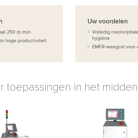
n
Uw
voordelen
aal 250 st./min
Volledig roestvrijsta
hygiëne
r hoge productiviteit
EMFR-weegcel voor d
r toepassingen in het midde