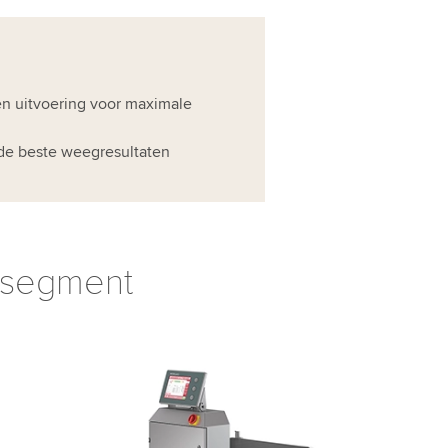
len uitvoering voor maximale
e beste weegresultaten
nsegment