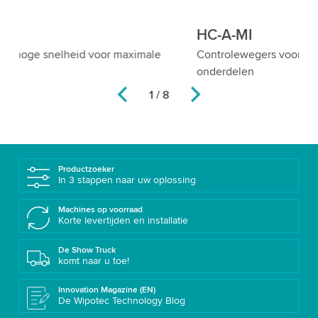
HC-A-MI
H
Controlewegers voor precieze weging van kleine
Ho
onderdelen
om
1 / 8
Productzoeker
In 3 stappen naar uw oplossing
Machines op voorraad
Korte levertijden en installatie
De Show Truck
komt naar u toe!
Innovation Magazine (EN)
De Wipotec Technology Blog