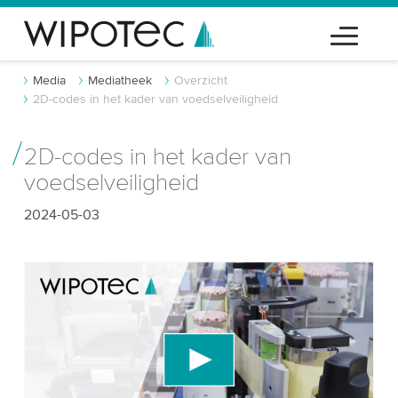
Media
Mediatheek
Overzicht
2D-codes in het kader van voedselveiligheid
2D-codes in het kader van
voedselveiligheid
2024-05-03
We hebben uw toestemming nodig om de
YouTube-videodienst te laden!
We gebruiken een service van derden om
videocontent in te sluiten die gegevens over uw
activiteit kan verzamelen. Gelieve de details te