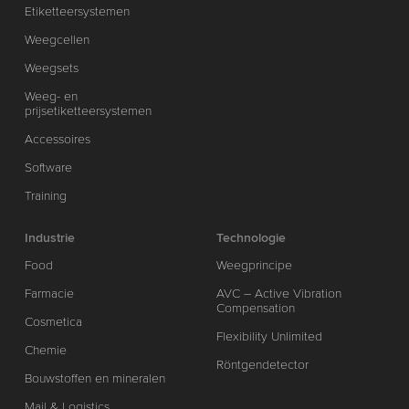
Etiketteersystemen
Weegcellen
Weegsets
Weeg- en
prijsetiketteersystemen
Accessoires
Software
Training
Industrie
Technologie
Food
Weegprincipe
Farmacie
AVC – Active Vibration
Compensation
Cosmetica
Flexibility Unlimited
Chemie
Röntgendetector
Bouwstoffen en mineralen
Mail & Logistics