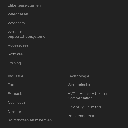
Etiketteersystemen
Weegcellen
Weegsets
Weeg- en
prijsetiketteersystemen
Accessoires
Software
Training
Industrie
Technologie
Food
Weegprincipe
Farmacie
AVC – Active Vibration
Compensation
Cosmetica
Flexibility Unlimited
Chemie
Röntgendetector
Bouwstoffen en mineralen