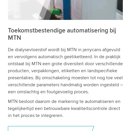
bekijken en de service te accepteren om deze
video te bekijken.
Accepteren
Meer informatie
Toekomstbestendige automatisering bij
MTN
De dialysevloeistof wordt bij MTN in jerrycans afgevuld
en vervolgens automatisch geëtiketteerd. In de praktijk
ontstaat bij MTN een grote diversiteit door verschillende
producten, verpakkingen, etiketten en landspecifieke
presentaties. Bij omschakeling moesten tot nog toe veel
verschillende parameters handmatig worden ingesteld –
een omslachtig en foutgevoelig proces.
MTN besloot daarom de markering te automatiseren en
tegelijkertijd een betrouwbare kwaliteitscontrole direct
in het proces te integreren.