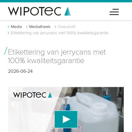
Media
Mediatheek
Overzicht
Etikettering van jerrycans met 100% kwaliteitsgarantie
Etikettering van jerrycans met
100% kwaliteitsgarantie
2026-06-24
We hebben uw toestemming nodig om de
YouTube-videodienst te laden!
We gebruiken een service van derden om
videocontent in te sluiten die gegevens over uw
activiteit kan verzamelen. Gelieve de details te