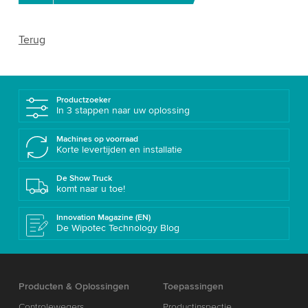
Terug
Productzoeker
In 3 stappen naar uw oplossing
Machines op voorraad
Korte levertijden en installatie
De Show Truck
komt naar u toe!
Innovation Magazine (EN)
De Wipotec Technology Blog
Producten & Oplossingen
Toepassingen
Controlewegers
Productinspectie