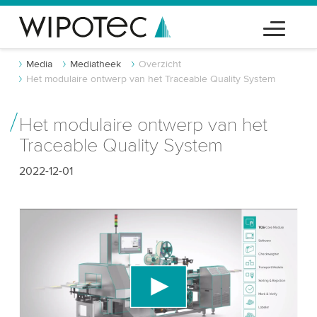
Media
Mediatheek
Overzicht
Het modulaire ontwerp van het Traceable Quality System
Het modulaire ontwerp van het
Traceable Quality System
2022-12-01
We hebben uw toestemming nodig om de
YouTube-videodienst te laden!
We gebruiken een service van derden om
videocontent in te sluiten die gegevens over uw
activiteit kan verzamelen. Gelieve de details te