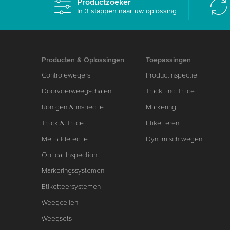
Productzoeker
In 3 stappen naar uw oplossing
Producten & Oplossingen
Toepassingen
Controlewegers
Productinspectie
Doorvoerweegschalen
Track and Trace
Röntgen & inspectie
Markering
Track & Trace
Etiketteren
Metaaldetectie
Dynamisch wegen
Optical Inspection
Markeringssystemen
Etiketteersystemen
Weegcellen
Weegsets