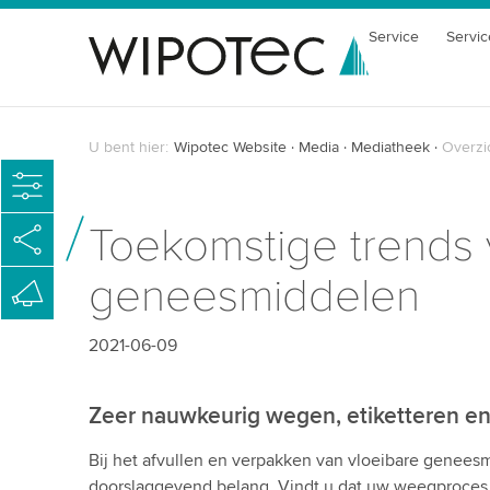
Service
Servic
U bent hier:
Wipotec Website
Media
Mediatheek
Overzi
Toekomstige trends 
geneesmiddelen
2021-06-09
Zeer nauwkeurig wegen, etiketteren en 
Bij het afvullen en verpakken van vloeibare genees
doorslaggevend belang. Vindt u dat uw weegproce