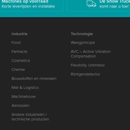
Machines op voorraad
De Show Truc
Korte levertijden en installatie
komt naar u toe!
Industrie
Technologie
Food
Weegprincipe
Farmacie
AVC – Active Vibration
Compensation
Cosmetica
Flexibility Unlimited
Chemie
Röntgendetector
Bouwstoffen en mineralen
Mail & Logistics
Machinebouw
Aerosolen
Andere industrieën /
technische producten