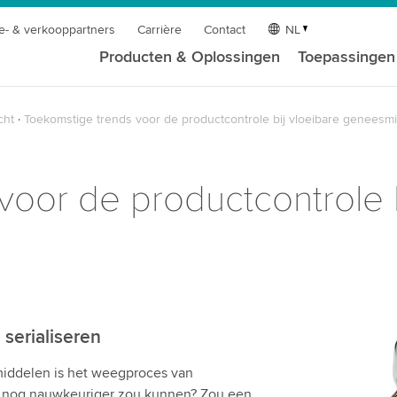
e- & verkooppartners
Carrière
Contact
NL
Producten & Oplossingen
Toepassingen
cht
Toekomstige trends voor de productcontrole bij vloeibare geneesm
voor de productcontrole b
serialiseren
middelen is het weegproces van
s nog nauwkeuriger zou kunnen? Zou een