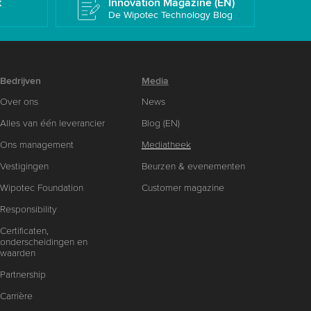
k
Innovation Magazine (EN)
De Wipotec Technology Blog
Bedrijven
Media
Over ons
News
Alles van één leverancier
Blog (EN)
Ons management
Mediatheek
Vestigingen
Beurzen & evenementen
Wipotec Foundation
Customer magazine
Responsibility
Certificaten,
onderscheidingen en
waarden
Partnership
Carrière