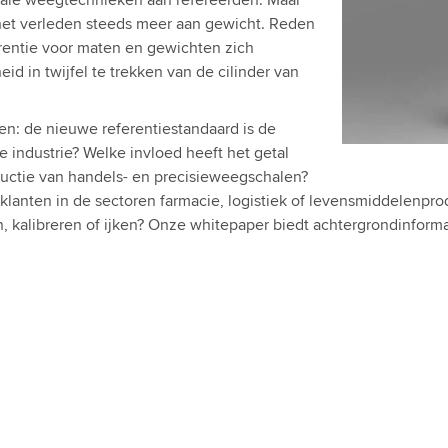
ale weegtechnieken aan refereerden. Maar
 het verleden steeds meer aan gewicht. Reden
entie voor maten en gewichten zich
 in twijfel te trekken van de cilinder van
en: de nieuwe referentiestandaard is de
 industrie? Welke invloed heeft het getal
uctie van handels- en precisieweegschalen?
dklanten in de sectoren farmacie, logistiek of levensmiddelenpr
en, kalibreren of ijken? Onze whitepaper biedt achtergrondinform