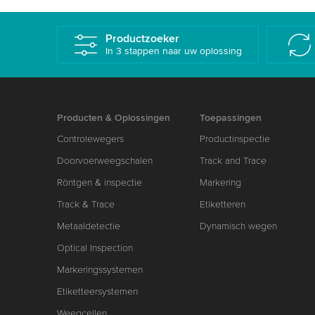
Productzoeker
In 3 stappen naar uw oplossing
Producten & Oplossingen
Toepassingen
Controlewegers
Productinspectie
Doorvoerweegschalen
Track and Trace
Röntgen & inspectie
Markering
Track & Trace
Etiketteren
Metaaldetectie
Dynamisch wegen
Optical Inspection
Markeringssystemen
Etiketteersystemen
Weegcellen