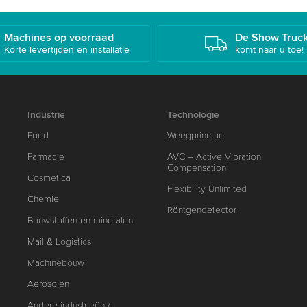
Machines op voorraad
De Show Truc
Korte levertijden en installatie
komt naar u toe!
Industrie
Technologie
Food
Weegprincipe
Farmacie
AVC – Active Vibration
Compensation
Cosmetica
Flexibility Unlimited
Chemie
Röntgendetector
Bouwstoffen en mineralen
Mail & Logistics
Machinebouw
Aerosolen
Andere industrieën /