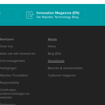
k
Innovation Magazine (EN)
De Wipotec Technology Blog
Bedrijven
Media
Over ons
News
Alles van één leverancier
Blog (EN)
Ons management
Mediatheek
Vestigingen
Beurzen & evenementen
Wipotec Foundation
Customer magazine
Responsibility
Certificaten,
onderscheidingen en
waarden
Partnership