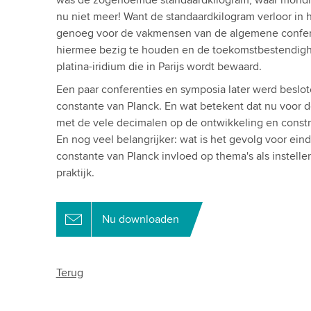
was de zogenoemde standaardkilogram, waar mondi
nu niet meer! Want de standaardkilogram verloor in
genoeg voor de vakmensen van de algemene confer
hiermee bezig te houden en de toekomstbestendigheid
platina-iridium die in Parijs wordt bewaard.
Een paar conferenties en symposia later werd beslot
constante van Planck. En wat betekent dat nu voor de
met de vele decimalen op de ontwikkeling en constr
En nog veel belangrijker: wat is het gevolg voor ein
constante van Planck invloed op thema's als instell
praktijk.
Nu downloaden
Terug