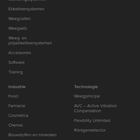
Etiketteersystemen
Weegcellen
Weegsets
Weeg- en
prijsetiketteersystemen
Accessoires
Software
Training
Industrie
Technologie
Food
Weegprincipe
Farmacie
AVC – Active Vibration
Compensation
Cosmetica
Flexibility Unlimited
Chemie
Röntgendetector
Bouwstoffen en mineralen