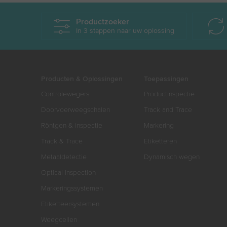
Productzoeker
In 3 stappen naar uw oplossing
Producten & Oplossingen
Toepassingen
Controlewegers
Productinspectie
Doorvoerweegschalen
Track and Trace
Röntgen & inspectie
Markering
Track & Trace
Etiketteren
Metaaldetectie
Dynamisch wegen
Optical Inspection
Markeringssystemen
Etiketteersystemen
Weegcellen