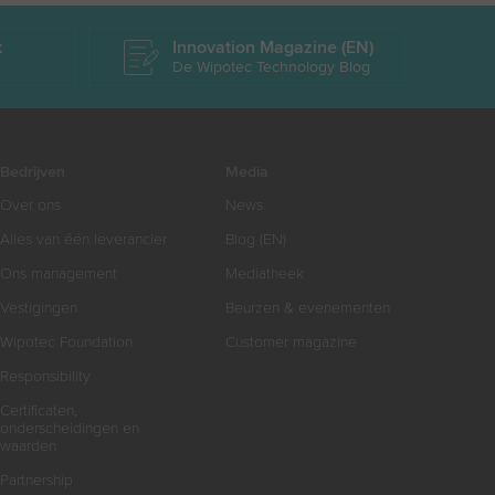
k
Innovation Magazine (EN)
De Wipotec Technology Blog
Bedrijven
Media
Over ons
News
Alles van één leverancier
Blog (EN)
Ons management
Mediatheek
Vestigingen
Beurzen & evenementen
Wipotec Foundation
Customer magazine
Responsibility
Certificaten,
onderscheidingen en
waarden
Partnership