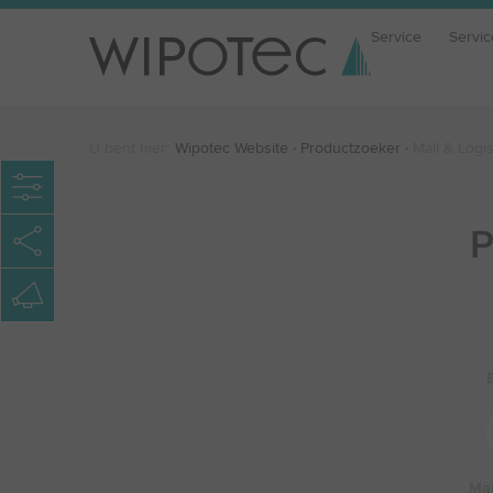
Service
Servic
U bent hier:
Wipotec Website
Productzoeker
Mail & Logis
P
Mai