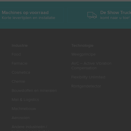
Machines op voorraad
De Show Truc
Korte levertijden en installatie
komt naar u toe!
Industrie
Technologie
Food
Weegprincipe
Farmacie
AVC – Active Vibration
Compensation
Cosmetica
Flexibility Unlimited
Chemie
Röntgendetector
Bouwstoffen en mineralen
Mail & Logistics
Machinebouw
Aerosolen
Andere industrieën /