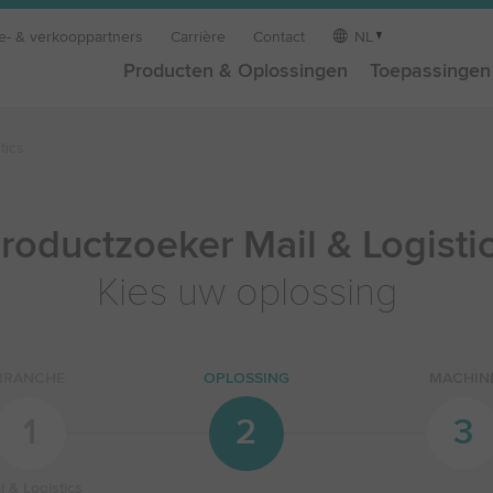
e- & verkooppartners
Carrière
Contact
NL
Producten & Oplossingen
Toepassingen
tics
roductzoeker Mail & Logisti
Kies uw oplossing
BRANCHE
OPLOSSING
MACHIN
1
2
3
l & Logistics