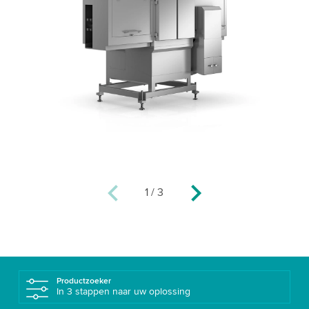
1
/
3
Productzoeker
In 3 stappen naar uw oplossing