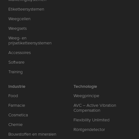
Etiketteersystemen
Weegcellen
Weegsets
Weeg- en
prijsetiketteersystemen
Accessoires
Software
Training
Industrie
Technologie
Food
Weegprincipe
Farmacie
AVC – Active Vibration
Compensation
Cosmetica
Flexibility Unlimited
Chemie
Röntgendetector
Bouwstoffen en mineralen