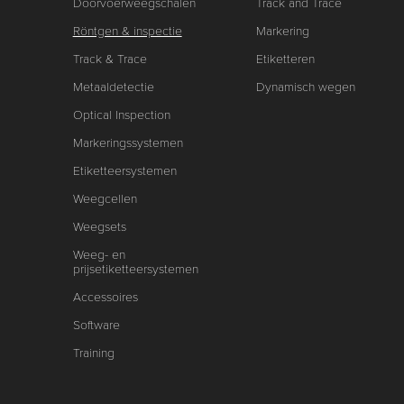
Doorvoerweegschalen
Track and Trace
Röntgen & inspectie
Markering
Track & Trace
Etiketteren
Metaaldetectie
Dynamisch wegen
Optical Inspection
Markeringssystemen
Etiketteersystemen
Weegcellen
Weegsets
Weeg- en
prijsetiketteersystemen
Accessoires
Software
Training