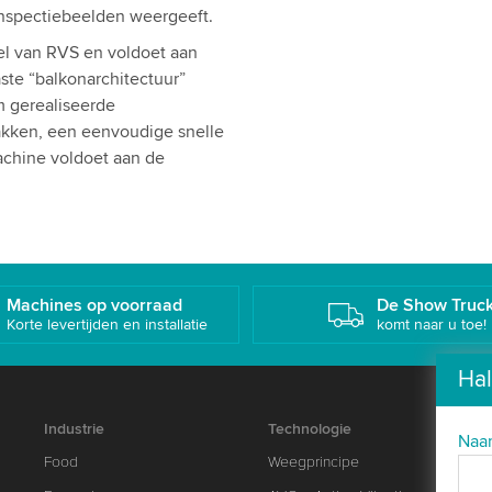
inspectiebeelden weergeeft.
l van RVS en voldoet aan
te “balkonarchitectuur”
m gerealiseerde
akken, een eenvoudige snelle
achine voldoet aan de
Machines op voorraad
De Show Truc
Korte levertijden en installatie
komt naar u toe!
Hal
Industrie
Technologie
Na
Food
Weegprincipe