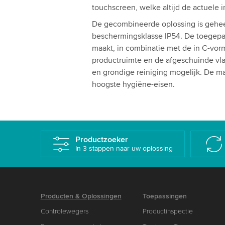
touchscreen, welke altijd de actuele 
De gecombineerde oplossing is gehee
beschermingsklasse IP54. De toegepas
maakt, in combinatie met de in C-vor
productruimte en de afgeschuinde vl
en grondige reiniging mogelijk. De m
hoogste hygiëne-eisen.
Productzoeker
In 3 stappen naar uw oplossing
Producten & Oplossingen
Toepassingen
Controlewegers
Productinspectie