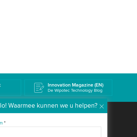
k
Innovation Magazine (EN)
De Wipotec Technology Blog
lo! Waarmee kunnen we u helpen?
Bedrijven
Media
am
*
Over ons
News