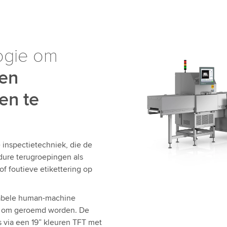
ogie om
 en
en te
 inspectietechniek, die de
 dure terugroepingen als
f foutieve etikettering op
tabele human-machine
ak om geroemd worden. De
s via een 19” kleuren TFT met