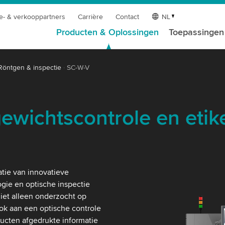
e- & verkooppartners
Carrière
Contact
NL
Producten & Oplossingen
Toepassingen
Röntgen & inspectie
SC-W-V
ewichtscontrole en etik
tie van innovatieve
gie en optische inspectie
iet alleen onderzocht op
k aan een optische controle
ucten afgedrukte informatie