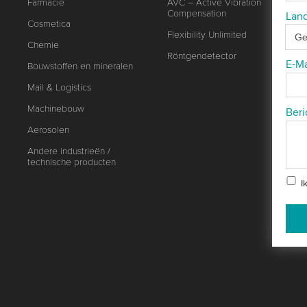
Farmacie
AVC – Active Vibration
Compensation
Lan
Cosmetica
Flexibility Unlimited
Chemie
Röntgendetector
E-M
Bouwstoffen en mineralen
Mail & Logistics
Machinebouw
Beri
Aerosolen
Andere industrieën /
technische producten
I