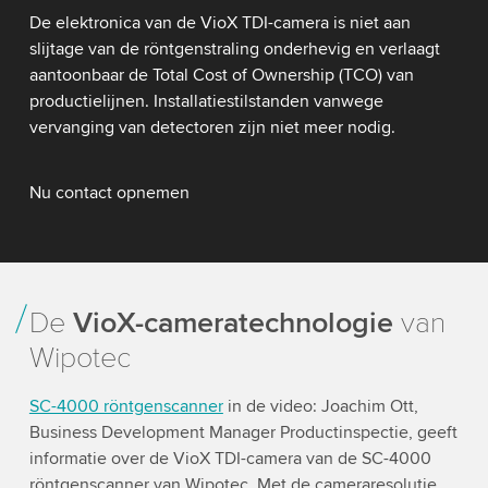
De elektronica van de VioX TDI-camera is niet aan
slijtage van de röntgenstraling onderhevig en verlaagt
aantoonbaar de Total Cost of Ownership (TCO) van
productielijnen. Installatiestilstanden vanwege
vervanging van detectoren zijn niet meer nodig.
Nu contact opnemen
De
VioX-cameratechnologie
van
Wipotec
SC-4000 röntgenscanner
in de video: Joachim Ott,
Business Development Manager Productinspectie, geeft
informatie over de VioX TDI-camera van de SC-4000
röntgenscanner van Wipotec. Met de cameraresolutie