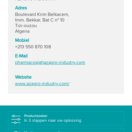
Adres
Boulevard Krim Belkacem,
Imm. Bekkar, Bat C n° 10
Tizi-ouzou
Algeria
Mobiel
+213 550 870 108
E-Mail
pharmacos(at)azagro-industry.com
Website
www.azagro-industry.com/
Productzoeker
In 3 stappen naar uw oplossing