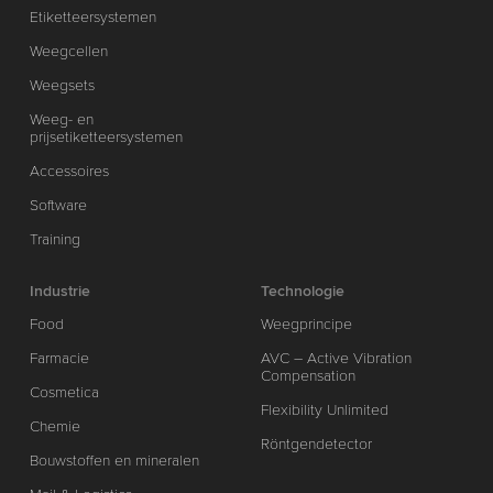
Etiketteersystemen
Weegcellen
Weegsets
Weeg- en
prijsetiketteersystemen
Accessoires
Software
Training
Industrie
Technologie
Food
Weegprincipe
Farmacie
AVC – Active Vibration
Compensation
Cosmetica
Flexibility Unlimited
Chemie
Röntgendetector
Bouwstoffen en mineralen