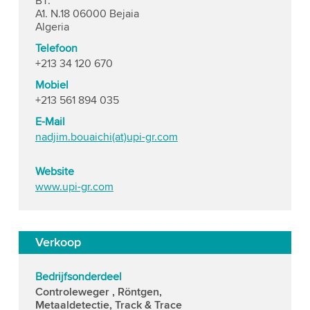
BT.
A1. N.18 06000 Bejaia
Algeria
Telefoon
+213 34 120 670
Mobiel
+213 561 894 035
E-Mail
nadjim.bouaichi(at)upi-gr.com
Website
www.upi-gr.com
Verkoop
Bedrijfsonderdeel
Controleweger , Röntgen,
Metaaldetectie, Track & Trace