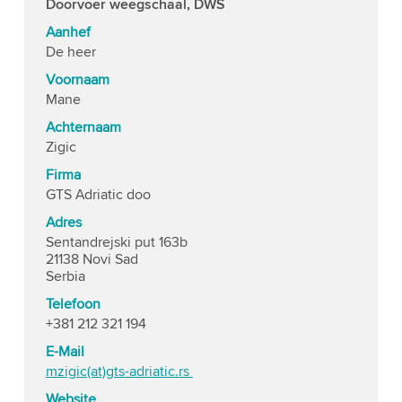
Doorvoer weegschaal, DWS
Aanhef
De heer
Voornaam
Mane
Achternaam
Zigic
Firma
GTS Adriatic doo
Adres
Sentandrejski put 163b
21138 Novi Sad
Serbia
Telefoon
+381 212 321 194
E-Mail
mzigic(at)gts-adriatic.rs
Website