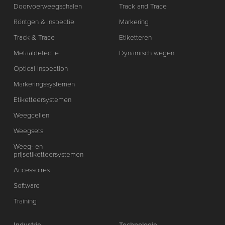
Doorvoerweegschalen
Track and Trace
Röntgen & inspectie
Markering
Track & Trace
Etiketteren
Metaaldetectie
Dynamisch wegen
Optical Inspection
Markeringssystemen
Etiketteersystemen
Weegcellen
Weegsets
Weeg- en
prijsetiketteersystemen
Accessoires
Software
Training
Industrie
Technologie