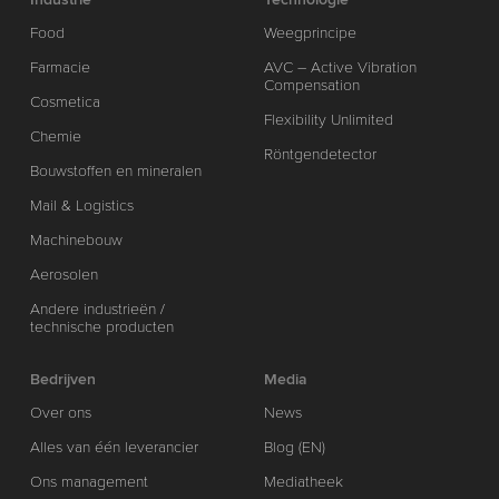
Food
Weegprincipe
Farmacie
AVC – Active Vibration
Compensation
Cosmetica
Flexibility Unlimited
Chemie
Röntgendetector
Bouwstoffen en mineralen
Mail & Logistics
Machinebouw
Aerosolen
Andere industrieën /
technische producten
Bedrijven
Media
Over ons
News
Alles van één leverancier
Blog (EN)
Ons management
Mediatheek