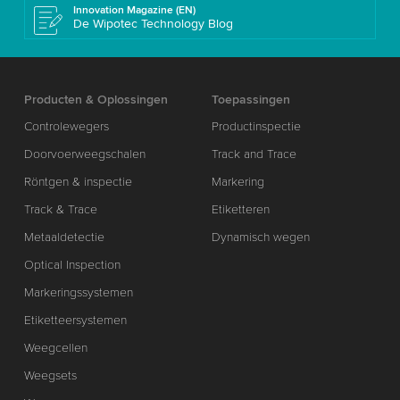
Innovation Magazine (EN)
De Wipotec Technology Blog
Producten & Oplossingen
Toepassingen
Controlewegers
Productinspectie
Doorvoerweegschalen
Track and Trace
Röntgen & inspectie
Markering
Track & Trace
Etiketteren
Metaaldetectie
Dynamisch wegen
Optical Inspection
Markeringssystemen
Etiketteersystemen
Weegcellen
Weegsets