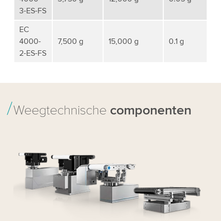
3-ES-FS
EC
4000-
7,500 g
15,000 g
0.1 g
2-ES-FS
Weegtechnische
componenten