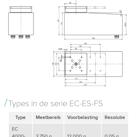
Types in de serie EC-ES-FS
Type
Meetbereik
Voorbelasting
Resolutie
EC
4000-
3,750 g
12,000 g
0.05 g