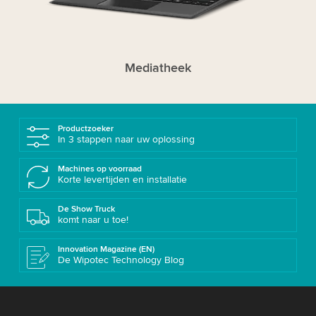
Mediatheek
Productzoeker
In 3 stappen naar uw oplossing
Machines op voorraad
Korte levertijden en installatie
De Show Truck
komt naar u toe!
Innovation Magazine (EN)
De Wipotec Technology Blog