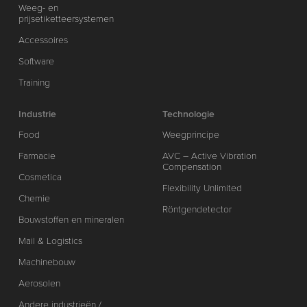
Weeg- en
prijsetiketteersystemen
Accessoires
Software
Training
Industrie
Technologie
Food
Weegprincipe
Farmacie
AVC – Active Vibration
Compensation
Cosmetica
Flexibility Unlimited
Chemie
Röntgendetector
Bouwstoffen en mineralen
Mail & Logistics
Machinebouw
Aerosolen
Andere industrieën /