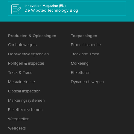
Innovation Magazine (EN)
De Wipotec Technology Blog
Producten & Oplossingen
Toepassingen
Controlewegers
Productinspectie
Doorvoerweegschalen
Track and Trace
Röntgen & inspectie
Markering
Track & Trace
Etiketteren
Metaaldetectie
Dynamisch wegen
Optical Inspection
Markeringssystemen
Etiketteersystemen
Weegcellen
Weegsets