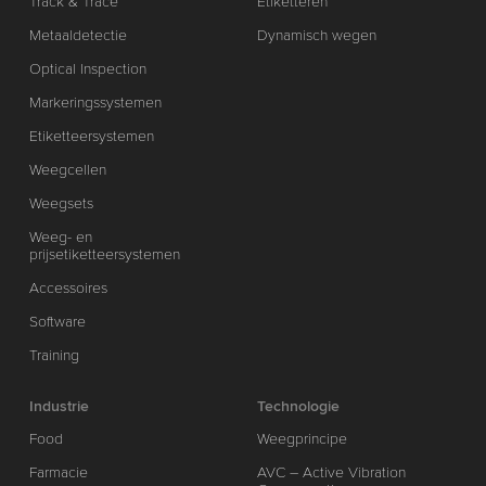
Track & Trace
Etiketteren
Metaaldetectie
Dynamisch wegen
Optical Inspection
Markeringssystemen
Etiketteersystemen
Weegcellen
Weegsets
Weeg- en
prijsetiketteersystemen
Accessoires
Software
Training
Industrie
Technologie
Food
Weegprincipe
Farmacie
AVC – Active Vibration