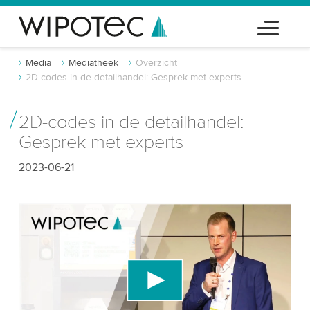
Media
Mediatheek
Overzicht
2D-codes in de detailhandel: Gesprek met experts
2D-codes in de detailhandel:
Gesprek met experts
2023-06-21
We hebben uw toestemming nodig om de
YouTube-videodienst te laden!
We gebruiken een service van derden om
videocontent in te sluiten die gegevens over uw
activiteit kan verzamelen. Gelieve de details te