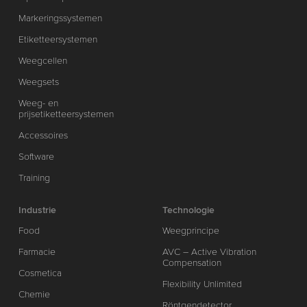
Markeringssystemen
Etiketteersystemen
Weegcellen
Weegsets
Weeg- en
prijsetiketteersystemen
Accessoires
Software
Training
Industrie
Technologie
Food
Weegprincipe
Farmacie
AVC – Active Vibration
Compensation
Cosmetica
Flexibility Unlimited
Chemie
Röntgendetector