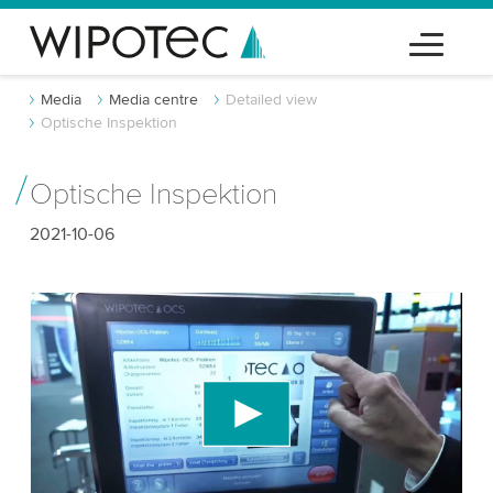
Media
Media centre
Detailed view
Optische Inspektion
Optische Inspektion
2021-10-06
We need your consent to load the YouTube
Video service!
We use a third party service to embed video
content that may collect data about your activity.
Please review the details and accept the service
to watch this video.